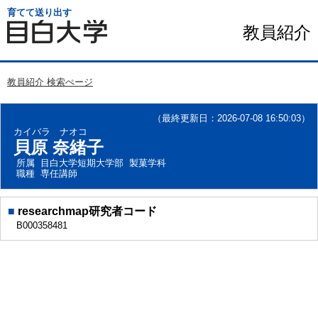
育てて送り出す
教員紹介
教員紹介 検索ぺージ
（最終更新日：2026-07-08 16:50:03）
カイバラ ナオコ
貝原 奈緒子
所属
目白大学短期大学部 製菓学科
職種
専任講師
■
researchmap研究者コード
B000358481