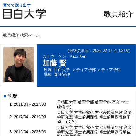
育てて送り出す
教員紹介
教員紹介 検索ぺージ
（最終更新日：2026-02-17 21:02:02）
カトウ ケン
Kato Ken
加藤 賢
所属
目白大学 メディア学部 メディア学科
職種
専任講師
■
学歴
早稲田大学 教育学部 教育学科 卒業 学士
1.
2011/04～2017/03
(教育学)
大阪大学 文学研究科 文化表現論専攻 音楽
2.
2017/04～2019/03
学研究室 博士前期課程 博士前期課程修了
修士 (文学)
大阪大学 文学研究科 文化表現論専攻 音楽
3.
2019/04～2025/03
学研究室 博士後期課程 博士後期課程単位