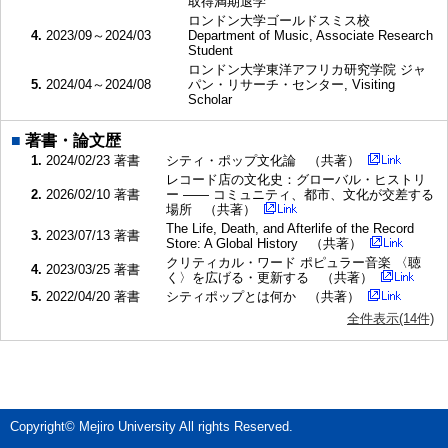
取得満期退学
ロンドン大学ゴールドスミス校
4.
2023/09～2024/03
Department of Music, Associate Research
Student
ロンドン大学東洋アフリカ研究学院 ジャ
5.
2024/04～2024/08
パン・リサーチ・センター, Visiting
Scholar
■
著書・論文歴
1.
2024/02/23
著書
シティ・ポップ文化論 （共著）
レコード店の文化史：グローバル・ヒストリ
2.
2026/02/10
著書
ー ―― コミュニティ、都市、文化が交差する
場所 （共著）
The Life, Death, and Afterlife of the Record
3.
2023/07/13
著書
Store: A Global History （共著）
クリティカル・ワード ポピュラー音楽 〈聴
4.
2023/03/25
著書
く〉を広げる・更新する （共著）
5.
2022/04/20
著書
シティポップとは何か （共著）
全件表示(14件)
■
所属学会
1.
2024/12
日本AI音楽学会
2.
2022/10～
日本文化政策学会
3.
2022/09～
日本都市社会学会
Copyright© Mejiro University All rights Reserved.
国際ポピュラー音楽学会日本支部
4.
2022/04～