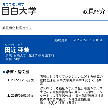
育てて送り出す
教員紹介
教員紹介 検索ぺージ
（最終更新日：2026-02-13 13:00:31）
タチカ アキ
田近 亜希
所属
目白大学 看護学部 看護学科
職種
助教
■
著書・論文歴
看護におけるリフレクションに関する研究の
1.
2025/03/15
論文
動向と課題 目白大学健康科学研究 (17) （共
著）
ZOOMによる福祉を学ぶ学生と看護を学ぶ学
生との多職種連携教育の効果－演習終了アン
2.
2025/03/01
論文
ケートによる学習分析－ 日本保健医療福祉連
携教育学会学術誌「保健医療福祉連
携」 18(1),2-11頁 （共著）