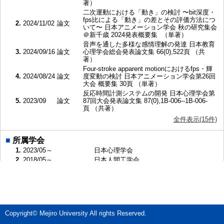
著）
二次運動における「動き」の検討 〜bit深度・
fps比による「動き」の差とその評価方法につ
2.
2024/11/02
論文
いて〜 日本アニメーション学会 秋の研究集会
＠新千歳 2024発表概要集 （単著）
音声を通した多様な感情理解の発達 日本教育
3.
2024/09/16
論文
心理学会総会発表論文集 66(0),522頁 （共
著）
Four-stroke apparent motionにおけるfps・輝
4.
2024/08/24
論文
度変動の検討 日本アニメーション学会第26回
大会 概要集 30頁 （単著）
反応時間計測システムの開発 日本心理学会第
5.
2023/09
論文
87回大会発表論文集 87(0),1B-006--1B-006-
頁 （共著）
全件表示(15件)
■
所属学会
1.
2023/05～
日本心理学会
2.
2018/05～
日本人間工学会
3.
2010/07～
日本アニメーション学会
■
現在の専門分野
実験心理学 （キーワード：実験心理学 / 視覚情報処理 / 生体センシ
ング / メディアアート）
Copyright© Mejiro University All rights Reserved.