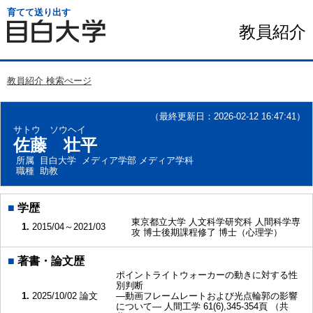
育てて送り出す
教員紹介
教員紹介 検索ぺージ
（最終更新日：2026-02-12 16:47:41）
サトウ ソウヘイ
佐藤 壮平
所属
目白大学 メディア学部 メディア学科
職種
助教
■
学歴
東京都立大学 人文科学研究科 人間科学専
1.
2015/04～2021/03
攻 博士後期課程修了 博士（心理学）
■
著書・論文歴
ポイントライトウォーカーの動きに対する性
別判断
1.
2025/10/02
論文
―動画フレームレートおよび光点輪郭の影響
について― 人間工学 61(6),345-354頁 （共