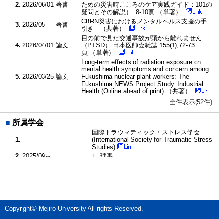
2.
2026/06/01
著書
ための災害時こころのケア実践ガイド：101の
疑問とその解説） 8-10頁 （単著）
CBRN災害におけるメンタルヘルス支援の手
3.
2026/05
著書
引き （共著）
目の前で見た交通事故が頭から離れません
4.
2026/04/01
論文
（PTSD） 日本医師会雑誌 155(1),72-73
頁 （単著）
Long-term effects of radiation exposure on
mental health symptoms and concern among
5.
2026/03/25
論文
Fukushima nuclear plant workers: The
Fukushima NEWS Project Study. Industrial
Health (Online ahead of print) （共著）
全件表示(52件)
■
所属学会
国際トラウマティック・ストレス学会
1.
(International Society for Traumatic Stress
Studies)
2.
2025/09～
∟ 理事
日本トラウマティック・ストレス学会
3.
4.
2023/08～2025/08
∟ 会長
5.
2022/04～2024/09
∟ 編集委員会 委員長
全件表示(17件)
Copyright© Mejiro University All rights Reserved.