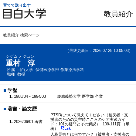
育てて送り出す
教員紹介
教員紹介 検索ぺージ
（最終更新日：2026-07-28 10:05:03）
シゲムラ ジュン
重村 淳
所属
目白大学 保健医療学部 作業療法学科
職種
教授
■
学歴
1.
1988/04～1994/03
慶應義塾大学 医学部 卒業
■
著書・論文歴
PTSDについて教えてください（被災者・支
援者のための災害時こころのケア実践ガイ
1.
2026/06/01
著書
ド：101の疑問とその解説） 109-111頁 （単
著）
人為災害とは何ですか？（被災者・支援者の