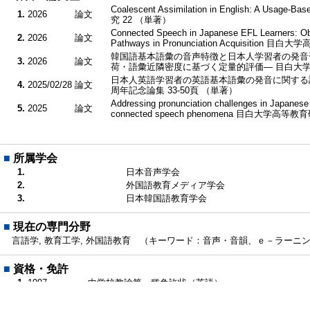
Coalescent Assimilation in English: A Usag
1.
2026
論文
究 22 （単著）
Connected Speech in Japanese EFL Learners: Obs
2.
2026
論文
Pathways in Pronunciation Acquisition
韓国語基本語彙の音声特徴と日本人学習者の発音
3.
2026
論文
荷・語彙近隣密度に基づく定量的評価― 目白大学
日本人英語学習者の英語基本語彙の発音に関する調
4.
2025/02/28
論文
周年記念論集 33-50頁 （単著）
Addressing pronunciation challenges in Japanese 
5.
2025
論文
connected speech phenomena 目白大学高等
■
所属学会
1.
日本音声学会
2.
外国語教育メディア学会
3.
日本韓国語教育学会
■
現在の専門分野
言語学, 教育工学, 外国語教育 （キーワード：音声・音韻、ｅ－ラーニ
■
資格・免許
1.
1997
中学校教諭第一種免許状（英語）
2.
1997
高等学校教諭第一種免許状（英語）
3.
1999
中学校教諭専修免許状（英語）