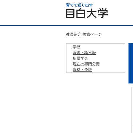
育てて送り出す
教員紹介 検索ぺージ
学歴
著書・論文歴
所属学会
現在の専門分野
資格・免許