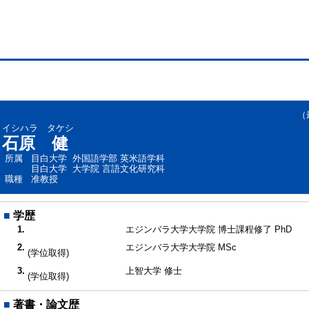
（最終
イシハラ タケシ
石原 健
所属
目白大学 外国語学部 英米語学科
目白大学 大学院 言語文化研究科
職種
准教授
■
学歴
1.
エジンバラ大学大学院 博士課程修了 PhD
2.
エジンバラ大学大学院 MSc
(学位取得)
3.
上智大学 修士
(学位取得)
■
著書・論文歴