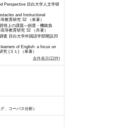
e-Based Perspective 目白大学人文学研
tacles and Instructional
 目白大学高等教育研究 32 （単著）
習得上の課題―頻度・機能負
高等教育研究 32 （共著）
査 目白大学外国語学部開設20
learners of English: a focus on
教育研究 (３１) （単著）
全件表示(22件)
ング、コーパス分析）