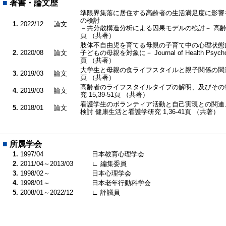
■
著書・論文歴
準限界集落に居住する高齢者の生活満足度に影響
の検討
1.
2022/12
論文
－共分散構造分析による因果モデルの検討－ 高齢者の
頁 （共著）
肢体不自由児を育てる母親の子育て中の心理状態
2.
2020/08
論文
子どもの母親を対象に－ Journal of Health Psycholog
頁 （共著）
大学生と母親の食ライフスタイルと親子関係の関連 目
3.
2019/03
論文
頁 （共著）
高齢者のライフスタイルタイプの解明、及びその
4.
2019/03
論文
究 15,39-51頁 （共著）
看護学生のボランティア活動と自己実現との関連
5.
2018/01
論文
検討 健康生活と看護学研究 1,36-41頁 （共著）
■
所属学会
1.
1997/04
日本教育心理学会
2.
2011/04～2013/03
∟ 編集委員
3.
1998/02～
日本心理学会
4.
1998/01～
日本老年行動科学会
5.
2008/01～2022/12
∟ 評議員
■
現在の専門分野