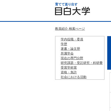
育てて送り出す
教員紹介 検索ぺージ
学内役職・委員
学歴
著書・論文歴
所属学会
現在の専門分野
研究課題・受託研究・科研費
受賞学術賞
資格・免許
社会における活動