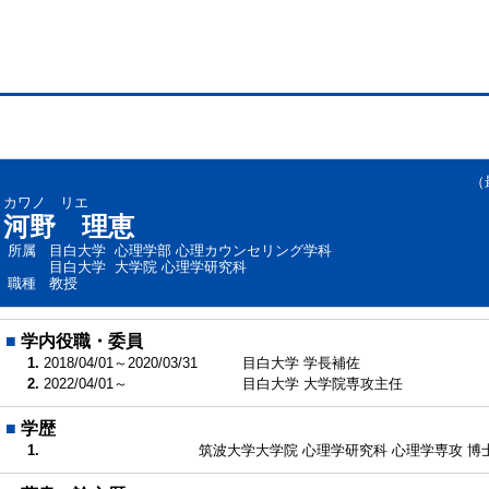
（最終
カワノ リエ
河野 理恵
所属
目白大学 心理学部 心理カウンセリング学科
目白大学 大学院 心理学研究科
職種
教授
■
学内役職・委員
1.
2018/04/01～2020/03/31
目白大学 学長補佐
2.
2022/04/01～
目白大学 大学院専攻主任
■
学歴
1.
筑波大学大学院 心理学研究科 心理学専攻 博