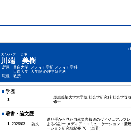
（最終
カワバタ ミキ
川端 美樹
所属
目白大学 メディア学部 メディア学科
目白大学 大学院 心理学研究科
職種
教授
■
学歴
慶應義塾大学大学院 社会学研究科 社会学専
1.
修士
■
著書・論文歴
送り手から見た自然災害報道のヴィジュアルフレ
1.
2026/03
論文
よる検討ー メディア・コミュニケーション：慶
ーション研究所紀要 76 （単著）