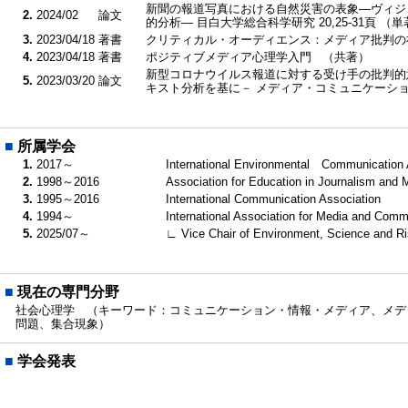
新聞の報道写真における自然災害の表象―ヴィジ
2.
2024/02
論文
的分析― 目白大学総合科学研究 20,25-31頁 （
3.
2023/04/18
著書
クリティカル・オーディエンス：メディア批判
4.
2023/04/18
著書
ポジティブメディア心理学入門 （共著）
新型コロナウイルス報道に対する受け手の批判的
5.
2023/03/20
論文
キスト分析を基に－ メディア・コミュニケーション 7
■
所属学会
1.
2017～
International Environmental Communication 
2.
1998～2016
Association for Education in Journalism an
3.
1995～2016
International Communication Association
4.
1994～
International Association for Media and Com
5.
2025/07～
∟ Vice Chair of Environment, Science and R
■
現在の専門分野
社会心理学 （キーワード：コミュニケーション・情報・メディア、メデ
問題、集合現象）
■
学会発表
送り手から見た自然災害報道のヴィジュアルフレーミ
1.
2025/09/21
索的分析―（日本社会心理学第66回大会）