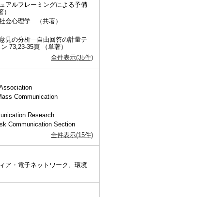
ュアルフレーミングによる予備
単著）
の社会心理学 （共著）
意見の分析―自由回答の計量テ
3,23-35頁 （単著）
全件表示(35件)
Association
d Mass Communication
munication Research
isk Communication Section
全件表示(15件)
ィア・電子ネットワーク、環境
ング―インタビュー調査による探