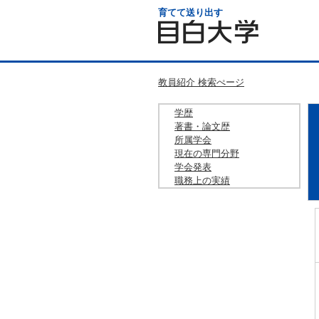
育てて送り出す
教員紹介 検索ぺージ
学歴
著書・論文歴
所属学会
現在の専門分野
学会発表
職務上の実績